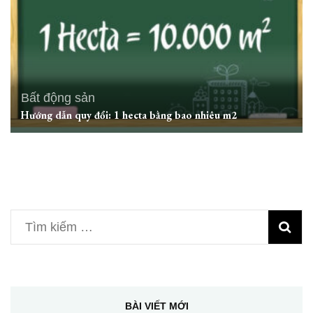
Bất động sản
Hướng dẫn quy đổi: 1 hecta bằng bao nhiêu m2
Tìm
kiếm
cho:
BÀI VIẾT MỚI