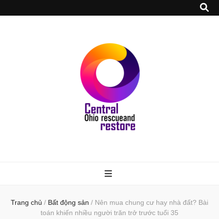
Trang chủ
/
Bất động sản
/
Nên mua chung cư hay nhà đất? Bài
toán khiến nhiều người trăn trở trước tuổi 35