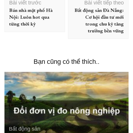
Bài viết trước
Bài viết tiếp theo
hướng
Bán nhà mặt phố Hà
Bất động sản Đà Nẵng:
bài
Nội: Luôn hot qua
Cơ hội đầu tư mới
viết
từng thời kỳ
trong chu kỳ tăng
trưởng bền vững
Bạn cũng có thể thích..
Bất động sản