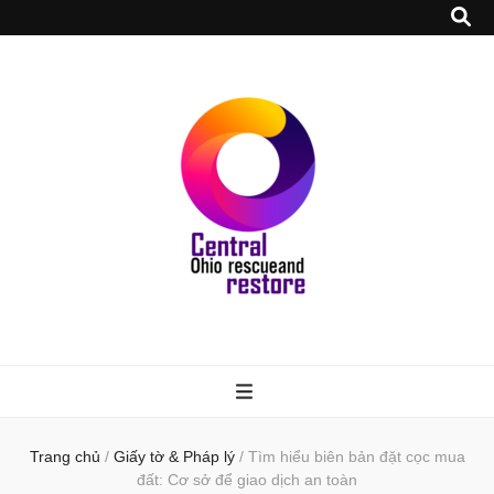
Trang chủ
/
Giấy tờ & Pháp lý
/
Tìm hiểu biên bản đặt cọc mua
đất: Cơ sở để giao dịch an toàn