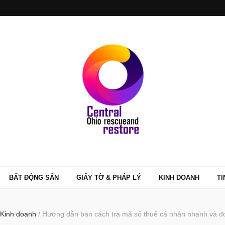
BẤT ĐỘNG SẢN
GIẤY TỜ & PHÁP LÝ
KINH DOANH
TI
Kinh doanh
/
Hướng dẫn bạn cách tra mã số thuế cá nhân nhanh và đ