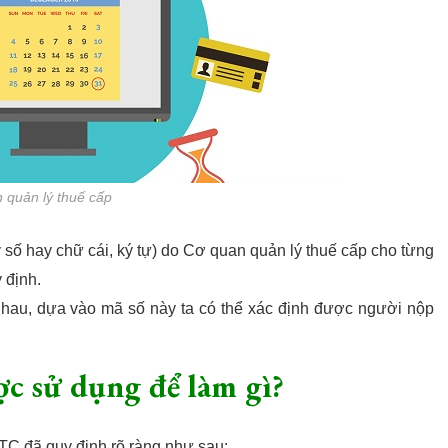
 quản lý thuế cấp
y số hay chữ cái, ký tự) do Cơ quan quản lý thuế cấp cho từng
 định.
nhau, dựa vào mã số này ta có thể xác định được người nộp
ợc sử dụng để làm gì?
TC đã quy định rõ ràng như sau: