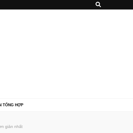
N TỔNG HỢP
ơn giản nhất