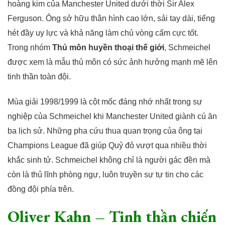
hoàng kim của Manchester United dưới thời Sir Alex
Ferguson. Ông sở hữu thân hình cao lớn, sải tay dài, tiếng
hét đầy uy lực và khả năng làm chủ vòng cấm cực tốt.
Trong nhóm
Thủ môn huyền thoại thế giới
, Schmeichel
được xem là mẫu thủ môn có sức ảnh hưởng mạnh mẽ lên
tinh thần toàn đội.
Mùa giải 1998/1999 là cột mốc đáng nhớ nhất trong sự
nghiệp của Schmeichel khi Manchester United giành cú ăn
ba lịch sử. Những pha cứu thua quan trọng của ông tại
Champions League đã giúp Quỷ đỏ vượt qua nhiều thời
khắc sinh tử. Schmeichel không chỉ là người gác đền mà
còn là thủ lĩnh phòng ngự, luôn truyền sự tự tin cho các
đồng đội phía trên.
Oliver Kahn – Tinh thần chiến