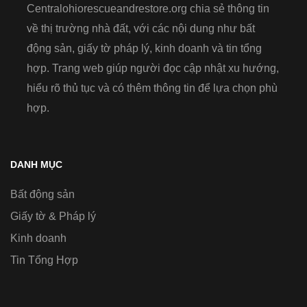
Centralohiorescueandrestore.org chia sẻ thông tin
về thị trường nhà đất, với các nội dung như bất
động sản, giấy tờ pháp lý, kinh doanh và tin tổng
hợp. Trang web giúp người đọc cập nhật xu hướng,
hiểu rõ thủ tục và có thêm thông tin để lựa chọn phù
hợp.
DANH MỤC
Bất động sản
Giấy tờ & Pháp lý
Kinh doanh
Tin Tổng Hợp