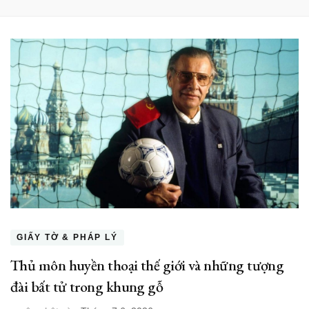
GIẤY TỜ & PHÁP LÝ
Thủ môn huyền thoại thế giới và những tượng
đài bất tử trong khung gỗ