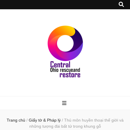
Trang chủ
/
Giấy tờ & Pháp lý
/
Thủ môn huyền thoại thế giới và
những tượng đài bất tử trong khung gỗ