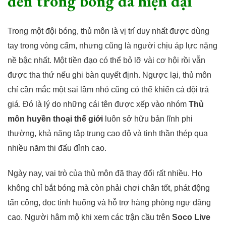
đền trong bóng đá hiện đại
Trong một đội bóng, thủ môn là vị trí duy nhất được dùng
tay trong vòng cấm, nhưng cũng là người chịu áp lực nặng
nề bậc nhất. Một tiền đạo có thể bỏ lỡ vài cơ hội rồi vẫn
được tha thứ nếu ghi bàn quyết định. Ngược lại, thủ môn
chỉ cần mắc một sai lầm nhỏ cũng có thể khiến cả đội trả
giá. Đó là lý do những cái tên được xếp vào nhóm
Thủ
môn huyền thoại thế giới
luôn sở hữu bản lĩnh phi
thường, khả năng tập trung cao độ và tinh thần thép qua
nhiều năm thi đấu đỉnh cao.
Ngày nay, vai trò của thủ môn đã thay đổi rất nhiều. Họ
không chỉ bắt bóng mà còn phải chơi chân tốt, phát động
tấn công, đọc tình huống và hỗ trợ hàng phòng ngự dâng
cao. Người hâm mộ khi xem các trận cầu trên
Soco Live