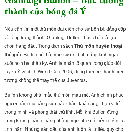
Gianluigi Buffon – Bức tường
thành của bóng đá Ý
Nếu cần tìm một thủ môn đại diện cho sự bền bỉ, đẳng cấp
và lòng trung thành, Gianluigi Buffon chắc chắn là lựa
chọn hàng đầu. Trong danh sách
Thủ môn huyền thoại
thế giới
, Buffon nổi bật nhờ sự ổn định đáng kinh ngạc
suốt hơn hai thập kỷ. Anh là nhân tố quan trọng giúp đội
tuyển Ý vô địch World Cup 2006, đồng thời trở thành biểu
tượng không thể thay thế của Juventus.
Buffon không phải mẫu thủ môn màu mè. Anh chinh phục
người hâm mộ bằng sự chắc chắn, khả năng chọn vị trí
thông minh và phong thái thủ lĩnh. Mỗi khi Buffon đứng
trong khung thành, hàng phòng ngự như có thêm điểm tựa
tinh thần. Những trận đấu của anh luôn là tư liệu quý cho