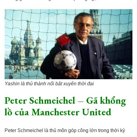
Yashin là thủ thành nổi bật xuyên thời đại
Peter Schmeichel – Gã khổng
lồ của Manchester United
Peter Schmeichel là thủ môn góp công lớn trong thời kỳ