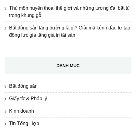
Thủ môn huyền thoại thế giới và những tượng đài bất tử
trong khung gỗ
Bất động sản tăng trưởng là gì? Giải mã kênh đầu tư tạo
động lực gia tăng giá trị tài sản
DANH MỤC
Bất động sản
Giấy tờ & Pháp lý
Kinh doanh
Tin Tổng Hợp