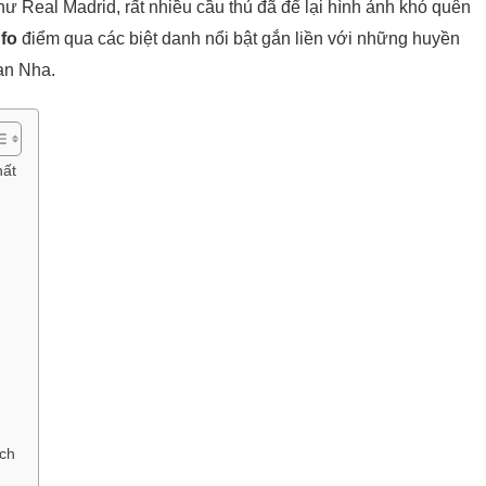
hư Real Madrid, rất nhiều cầu thủ đã để lại hình ảnh khó quên
nfo
điểm qua các biệt danh nổi bật gắn liền với những huyền
an Nha.
hất
ích