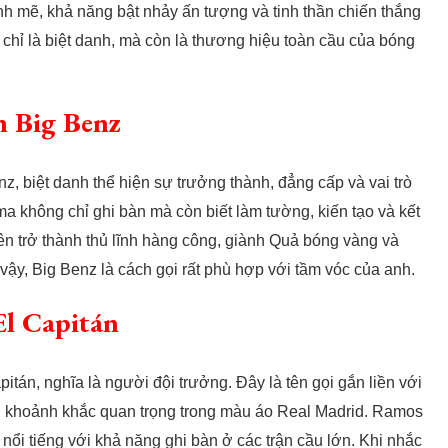
nh mẽ, khả năng bật nhảy ấn tượng và tinh thần chiến thắng
hỉ là biệt danh, mà còn là thương hiệu toàn cầu của bóng
h Big Benz
 biệt danh thể hiện sự trưởng thành, đẳng cấp và vai trò
a không chỉ ghi bàn mà còn biết làm tường, kiến tạo và kết
lên trở thành thủ lĩnh hàng công, giành Quả bóng vàng và
 vậy, Big Benz là cách gọi rất phù hợp với tầm vóc của anh.
El Capitán
tán, nghĩa là người đội trưởng. Đây là tên gọi gắn liền với
ng khoảnh khắc quan trọng trong màu áo Real Madrid. Ramos
 nổi tiếng với khả năng ghi bàn ở các trận cầu lớn. Khi nhắc