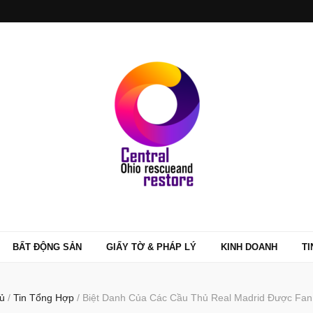
BẤT ĐỘNG SẢN
GIẤY TỜ & PHÁP LÝ
KINH DOANH
TI
ủ
/
Tin Tổng Hợp
/
Biệt Danh Của Các Cầu Thủ Real Madrid Được Fan