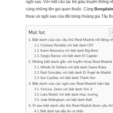
ngôi sao. Với một câu lạc bộ giàu truyền thống n
cùng những tên gọi quen thuộc. Cùng
Bongdai
thoại và ngôi sao của đội bóng Hoàng gia Tây B
Mục lục
Biệt danh của các cầu thủ Real Madrid nổi tiếng n
Cristiano Ronaldo với biệt danh CR7
Karim Benzema với biệt danh Big Benz
Sergio Ramos với biệt danh El Capitán
Những biệt danh gắn với huyền thoại Real Madrid
Alfredo Di Stéfano với biệt danh Saeta Rubia
Raúl González với biệt danh El Ángel de Madrid
Iker Casillas với biệt danh Thánh Iker
Biệt danh của các ngôi sao Real Madrid hiện đại
Vinícius Júnior với biệt danh Vini Jr
Luka Modrić với biệt danh nhạc trưởng
Jude Bellingham với biệt danh Belli
Vì sao biệt danh cầu thủ Real Madrid được yêu th
Biệt danh tạo dấu ấn cá nhân