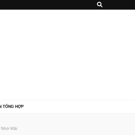
N TỔNG HỢP
 Nhớ Mãi