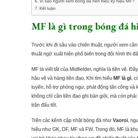
Vì sao người xem bóng đá nên hiểu ký hiệu MF?
Kết luận
MF là gì trong bóng đá hi
Trước khi đi sâu vào chiến thuật, người xem cần
thuật ngữ xuất hiện phổ biến trong đội hình thi đ
MF là viết tắt của Midfielder, nghĩa là tiền vệ. 
hậu vệ và hàng tiền đạo. Khi tìm hiểu
MF là gì
, c
tuyến, hỗ trợ phòng ngự, phát động tấn công và 
không chỉ cần tiền đạo ghi bàn giỏi, mà còn phải
trận đấu tốt.
Trên các kênh cập nhật bóng đá như
Vaoroi
, ng
hiệu như GK, DF, MF và FW. Trong đó, MF là khu 