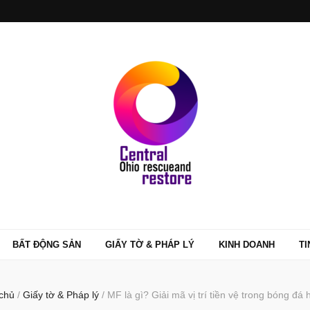
BẤT ĐỘNG SẢN
GIẤY TỜ & PHÁP LÝ
KINH DOANH
TI
chủ
/
Giấy tờ & Pháp lý
/
MF là gì? Giải mã vị trí tiền vệ trong bóng đá 