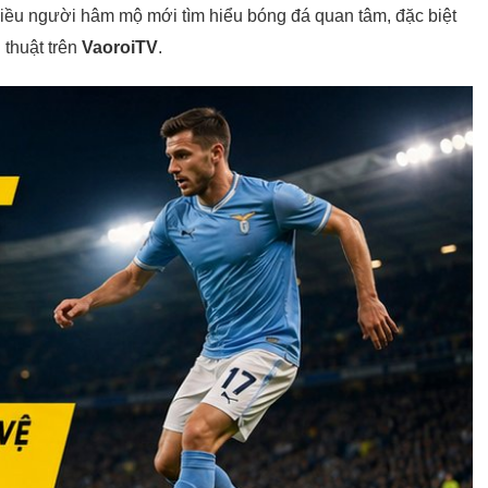
iều người hâm mộ mới tìm hiểu bóng đá quan tâm, đặc biệt
 thuật trên
VaoroiTV
.