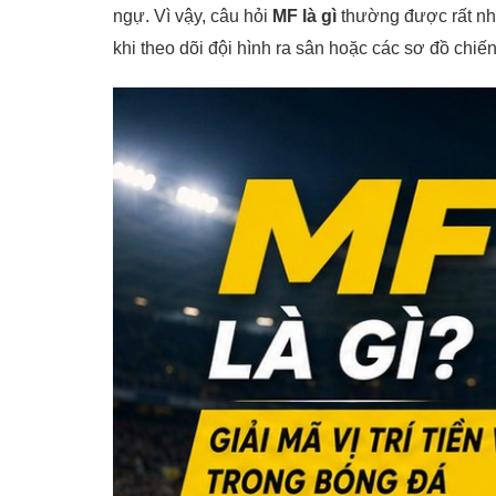
ngự. Vì vậy, câu hỏi
MF là gì
thường được rất nh
khi theo dõi đội hình ra sân hoặc các sơ đồ chiến