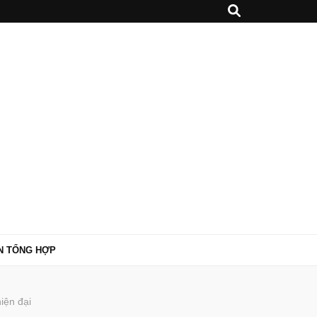
N TỔNG HỢP
hiện đại