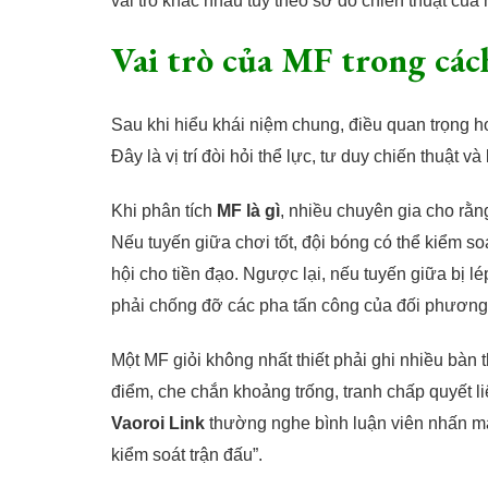
vai trò khác nhau tùy theo sơ đồ chiến thuật của
Vai trò của MF trong các
Sau khi hiểu khái niệm chung, điều quan trọng hơn
Đây là vị trí đòi hỏi thể lực, tư duy chiến thuật 
Khi phân tích
MF là gì
, nhiều chuyên gia cho rằn
Nếu tuyến giữa chơi tốt, đội bóng có thể kiểm s
hội cho tiền đạo. Ngược lại, nếu tuyến giữa bị lé
phải chống đỡ các pha tấn công của đối phương
Một MF giỏi không nhất thiết phải ghi nhiều bàn
điểm, che chắn khoảng trống, tranh chấp quyết li
Vaoroi Link
thường nghe bình luận viên nhấn mạn
kiểm soát trận đấu”.