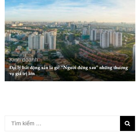
Kinh doanh
Đại lý bất động sản là gì? “Người đứng sau” những thương
vụ giá trị lớn
Tìm
kiếm